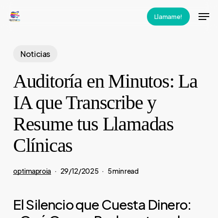
Skip
Men
Llamame!
to
main
content
Noticias
Auditoría en Minutos: La
IA que Transcribe y
Resume tus Llamadas
Clínicas
optimaproia
29/12/2025
5 min read
El Silencio que Cuesta Dinero: