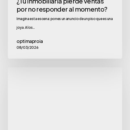
¿Tu inmobiliaria pierde ventas
por no responder al momento?
Imagina esta escena: pones un anuncio de un piso que es una
joya. A los…
optimaproia
08/03/2026
La
Paradoja
del
Crecimiento:
¿Más
Llamadas,
Menos