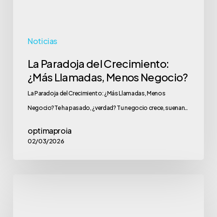
Negocio?
Noticias
La Paradoja del Crecimiento:
¿Más Llamadas, Menos Negocio?
La Paradoja del Crecimiento: ¿Más Llamadas, Menos
Negocio?Te ha pasado, ¿verdad? Tu negocio crece, suenan…
optimaproia
02/03/2026
El
coste
oculto