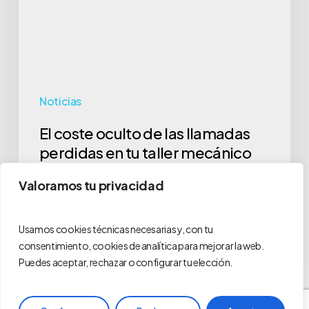
llamadas
perdidas
en
tu
taller
Noticias
mecánico
El coste oculto de las llamadas
perdidas en tu taller mecánico
Imagina esta escena: el teléfono de tu taller no para de
Valoramos tu privacidad
sonar. Un cliente nuevo…
optimaproia
Usamos cookies técnicas necesarias y, con tu
24/02/2026
consentimiento, cookies de analítica para mejorar la web.
Puedes aceptar, rechazar o configurar tu elección.