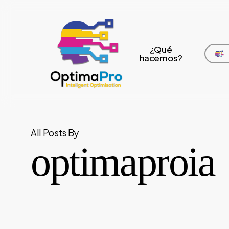
Skip
to
main
¿Qué
content
hacemos?
All Posts By
optimaproia