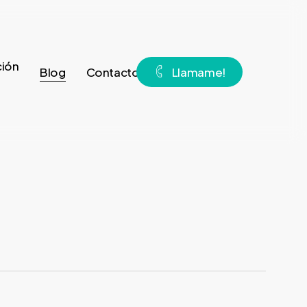
ión
Blog
Contacto
L
l
a
m
a
m
e
!