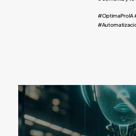
#OptimaProIA #
#Automatizacio