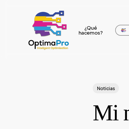
Skip
to
main
¿Qué
content
hacemos?
Noticias
Mi 