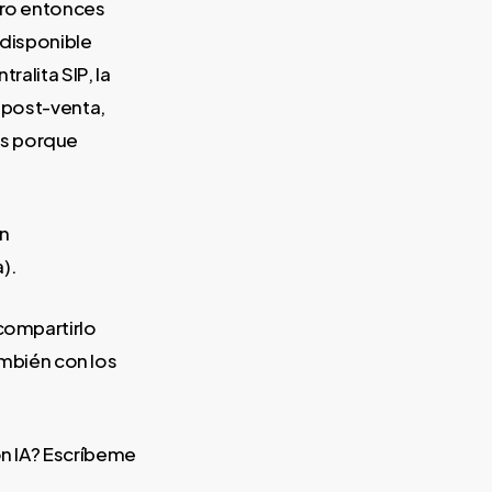
ero entonces
 disponible
ralita SIP, la
s post-venta,
os porque
en
).
 compartirlo
mbién con los
on IA? Escríbeme