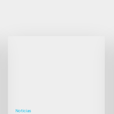
La
Paradoja
del
Crecimiento:
¿Más
Llamadas,
Menos
Negocio?
Noticias