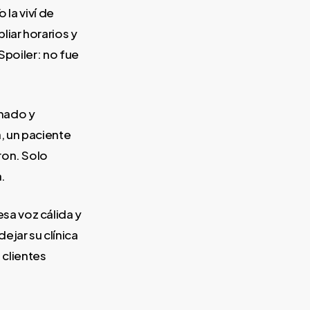
 la viví de
liar horarios y
Spoiler: no fue
emado y
, un paciente
ron. Solo
.
a voz cálida y
ejar su clínica
 clientes