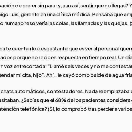
ión de correr sin parar y, aun así, sentir que no llegas? Yo
igo Luis, gerente en una clínica médica. Pensaba que amp
humano resolvería las colas, las llamadas y las quejas. (
a te cuentan lo desgastante que es ver al personal qu
rados porque no reciben respuesta en tiempo real. Un día
on voz entrecortada: “Llamé seis veces y no me contesta
ndar mi cita, hijo”. Ahí… le cayó como balde de agua fría
 chats automáticos, contestadores. Nada reemplazaba es
sitaban. ¿Sabías que el 68% de los pacientes considera d
atención telefónica? (Sí, lo comprobó tras perder a varios