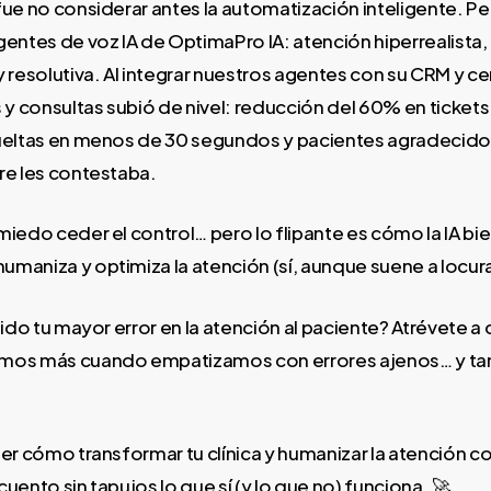
fue no considerar antes la automatización inteligente. P
gentes de voz IA de OptimaPro IA: atención hiperrealista,
 resolutiva. Al integrar nuestros agentes con su CRM y cent
s y consultas subió de nivel: reducción del 60% en ticket
sueltas en menos de 30 segundos y pacientes agradecid
re les contestaba.
miedo ceder el control… pero lo flipante es cómo la IA bi
maniza y optimiza la atención (sí, aunque suene a locura
sido tu mayor error en la atención al paciente? Atrévete a
mos más cuando empatizamos con errores ajenos… y ta
ber cómo transformar tu clínica y humanizar la atención c
uento sin tapujos lo que sí (y lo que no) funciona. 🚀