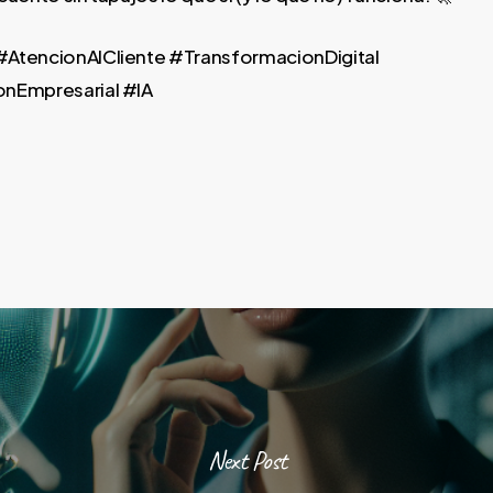
AtencionAlCliente #TransformacionDigital
nEmpresarial #IA
Next Post