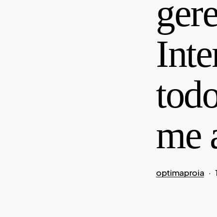
gere
Inte
tod
me a
optimaproia