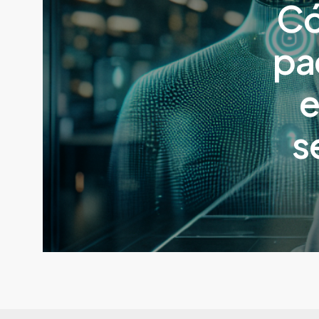
Có
pa
e
s