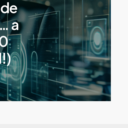
 de
… a
30
!)