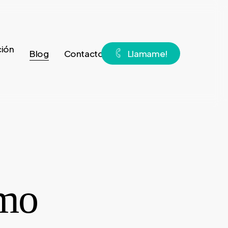
ión
Blog
Contacto
L
l
a
m
a
m
e
!
omo