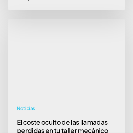
El
coste
oculto
de
las
llamadas
perdidas
en
tu
taller
Noticias
mecánico
El coste oculto de las llamadas
perdidas en tu taller mecánico