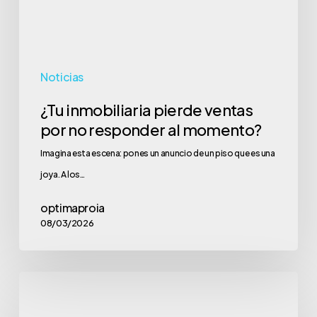
responder
al
momento?
Noticias
¿Tu inmobiliaria pierde ventas
por no responder al momento?
Imagina esta escena: pones un anuncio de un piso que es una
joya. A los…
optimaproia
08/03/2026
La
Paradoja