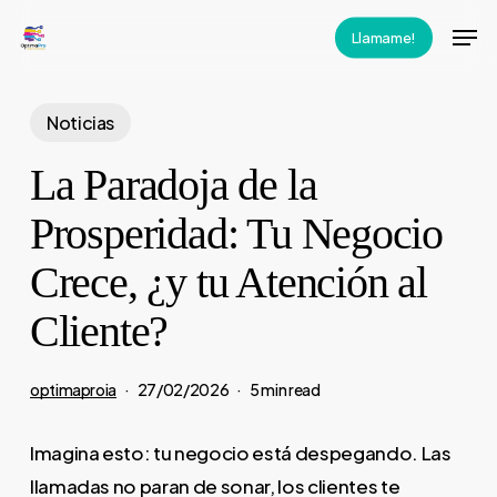
Skip
Men
Llamame!
to
main
content
Noticias
La Paradoja de la
Prosperidad: Tu Negocio
Crece, ¿y tu Atención al
Cliente?
optimaproia
27/02/2026
5 min read
Imagina esto: tu negocio está despegando. Las
llamadas no paran de sonar, los clientes te