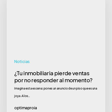
pierde
ventas
por
no
responder
al
momento?
Noticias
¿Tu inmobiliaria pierde ventas
por no responder al momento?
Imagina esta escena: pones un anuncio de un piso que es una
joya. A los…
optimaproia