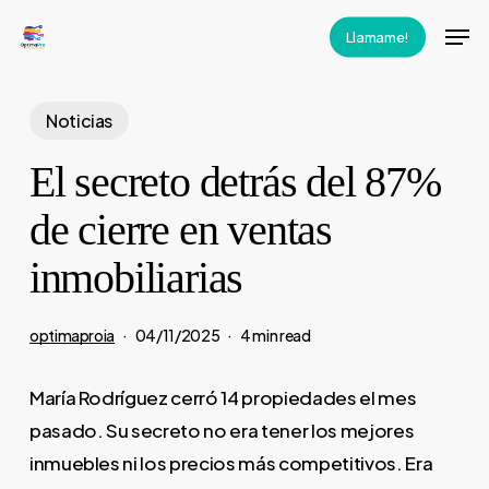
Skip
Men
Llamame!
to
main
content
Noticias
El secreto detrás del 87%
de cierre en ventas
inmobiliarias
optimaproia
04/11/2025
4 min read
María Rodríguez cerró 14 propiedades el mes
pasado. Su secreto no era tener los mejores
inmuebles ni los precios más competitivos. Era