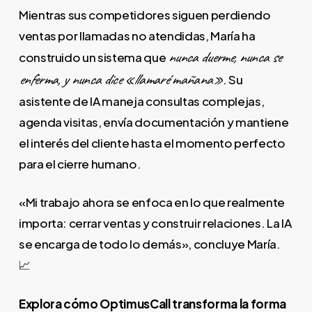
Mientras sus competidores siguen perdiendo
ventas por llamadas no atendidas, María ha
nunca duerme, nunca se
construido un sistema que
enferma, y nunca dice «llamaré mañana»
. Su
asistente de IA maneja consultas complejas,
agenda visitas, envía documentación y mantiene
el interés del cliente hasta el momento perfecto
para el cierre humano.
«Mi trabajo ahora se enfoca en lo que realmente
importa: cerrar ventas y construir relaciones. La IA
se encarga de todo lo demás», concluye María.
📈
Explora cómo OptimusCall transforma la forma