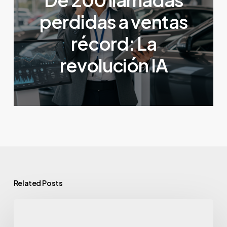
perdidas a ventas
récord: La
revolución IA
Related Posts
¿Tu
inmobiliaria