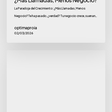
La Paradoja del Crecimiento: ¿Más Llamadas, Menos
Negocio?Te ha pasado, ¿verdad? Tu negocio crece, suenan…
optimaproia
02/03/2026
El
coste
oculto
de
las
llamadas
perdidas
en