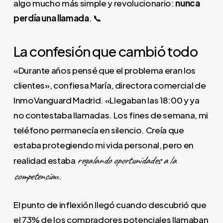
algo mucho más simple y revolucionario:
nunca
perdía una llamada
. 📞
La confesión que cambió todo
«Durante años pensé que el problema eran los
clientes», confiesa María, directora comercial de
InmoVanguard Madrid. «Llegaban las 18:00 y ya
no contestaba llamadas. Los fines de semana, mi
teléfono permanecía en silencio. Creía que
estaba protegiendo mi vida personal, pero en
regalando oportunidades a la
realidad estaba
competencia
«.
El punto de inflexión llegó cuando descubrió que
el 73% de los compradores potenciales llamaban