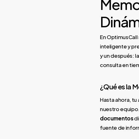
Memor
Dinám
En OptimusCall 
inteligente y pr
y un después: l
consulta en tie
¿Qué es la 
Hasta ahora, tu
nuestro equipo
documentos
di
fuente de infor