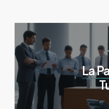
La P
T