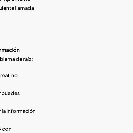
guiente llamada.
ormación
blema de raíz:
real, no
 y puedes
r la información
y con