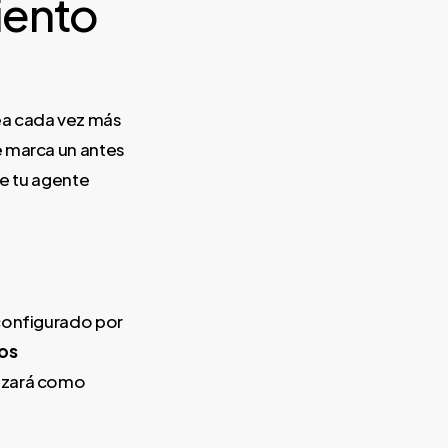
iento
ea cada vez más
e marca un antes
e tu agente
 configurado por
ios
lizará como