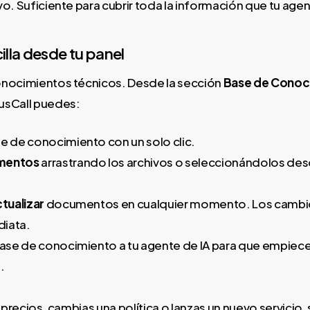
o. Suficiente para cubrir toda la información que tu age
illa desde tu panel
onocimientos técnicos. Desde la sección
Base de Conoc
usCall puedes:
e de conocimiento con un solo clic.
mentos
arrastrando los archivos o seleccionándolos des
ctualizar
documentos en cualquier momento. Los cambio
iata.
base de conocimiento a tu agente de IA para que empiece a
.
s precios, cambias una política o lanzas un nuevo servici