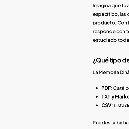
Imagina que tu 
específico, las
producto. Con l
responde con to
estudiado toda
¿Qué tipo d
La Memoria Diná
PDF
: Catál
TXT y Mar
CSV
: Listad
Puedes subir h