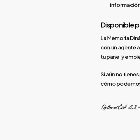
información
Disponible p
La Memoria Diná
con un agente a
tu panel y empi
Si aún no tiene
cómo podemos t
OptimusCall v5.3 