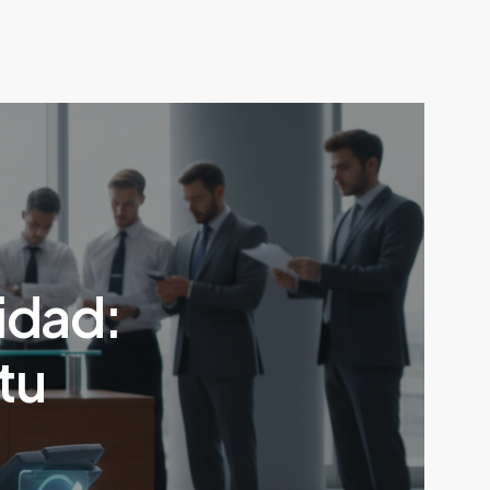
idad:
tu