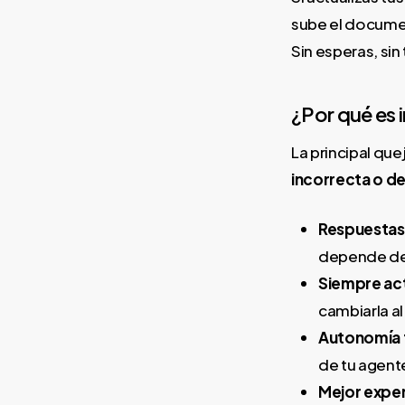
sube el documen
Sin esperas, sin
¿Por qué es
La principal que
incorrecta o d
Respuestas
depende de 
Siempre ac
cambiarla al
Autonomía 
de tu agent
Mejor exper