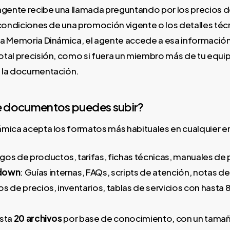
agente recibe una llamada preguntando por los precios de
 condiciones de una promoción vigente o los detalles téc
a Memoria Dinámica, el agente accede a esa información 
tal precisión, como si fuera un miembro más de tu equi
 la documentación.
e documentos puedes subir?
mica acepta los formatos más habituales en cualquier 
ogos de productos, tarifas, fichas técnicas, manuales de
kdown
: Guías internas, FAQs, scripts de atención, notas d
os de precios, inventarios, tablas de servicios con hasta 8
asta
20 archivos
por base de conocimiento, con un tama