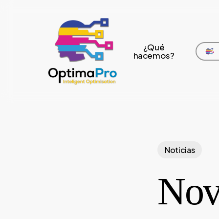
Skip
to
main
¿Qué
content
hacemos?
Noticias
Nov