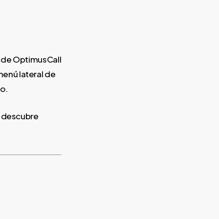
s de OptimusCall
menú lateral de
io.
 descubre