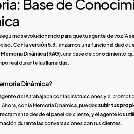
ia: Base de Conocim
ica
seguimos evolucionando para que tu agente de voz IA s
eciso. Con la
versión 5.3
, lanzamos una funcionalidad qu
a
Memoria Dinámica (RAG)
, una base de conocimiento qu
mpo real durante las llamadas.
Memoria Dinámica?
 agente de IA trabajaba con las instrucciones y el prompt
. Ahora, con la Memoria Dinámica, puedes
subir tus prop
rectamente desde el panel de cliente, y el agente los uti
mación durante las conversaciones con tus clientes.