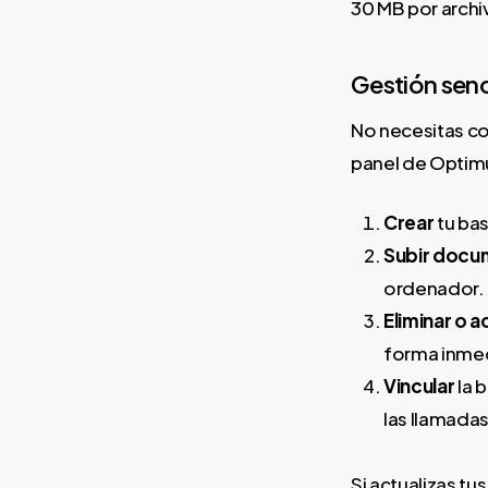
30 MB por archiv
Gestión senc
No necesitas c
panel de Optim
Crear
tu bas
Subir docu
ordenador.
Eliminar o a
forma inmed
Vincular
la 
las llamadas
Si actualizas tu