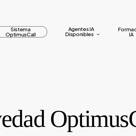
Agentes IA
Sistema
Formac
Disponibles
OptimusCall
IA
edad OptimusC