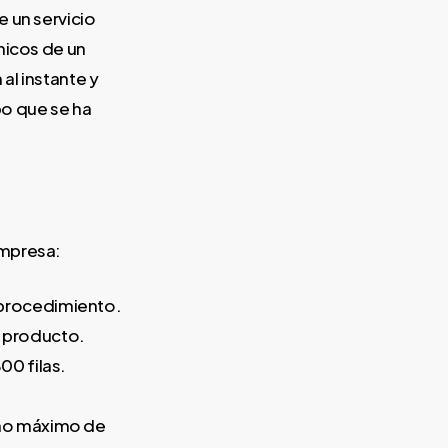
 un servicio
nicos de un
al instante y
po que se ha
empresa:
 procedimiento.
e producto.
00 filas.
ño máximo de