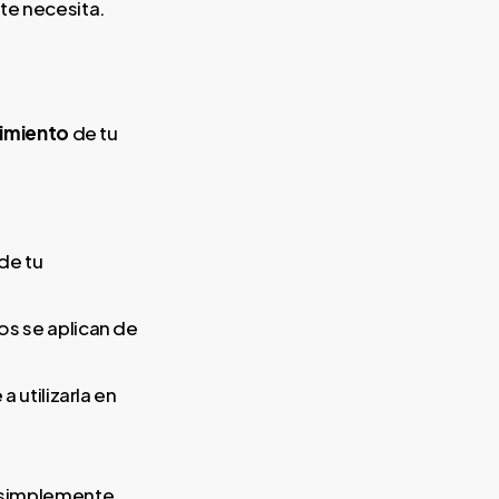
nte necesita.
imiento
de tu
de tu
s se aplican de
 utilizarla en
o, simplemente