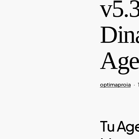
v5.
Din
Age
optimaproia
Tu Age