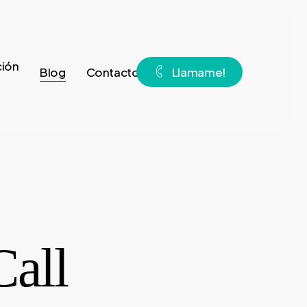
ión
Blog
Contacto
L
l
a
m
a
m
e
!
all