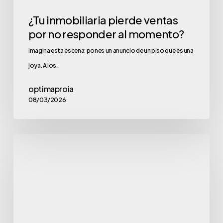
¿Tu inmobiliaria pierde ventas
por no responder al momento?
Imagina esta escena: pones un anuncio de un piso que es una
joya. A los…
optimaproia
08/03/2026
La
Paradoja
del
Crecimiento:
¿Más
Llamadas,