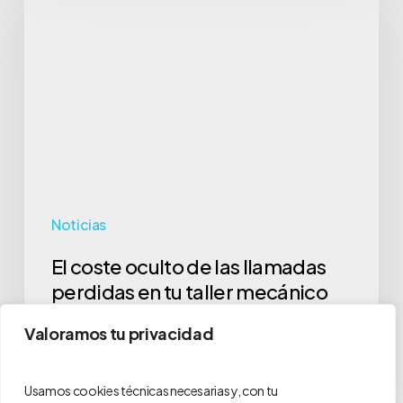
oculto
de
las
llamadas
perdidas
en
tu
taller
Noticias
mecánico
El coste oculto de las llamadas
perdidas en tu taller mecánico
Imagina esta escena: el teléfono de tu taller no para de
Valoramos tu privacidad
sonar. Un cliente nuevo…
optimaproia
Usamos cookies técnicas necesarias y, con tu