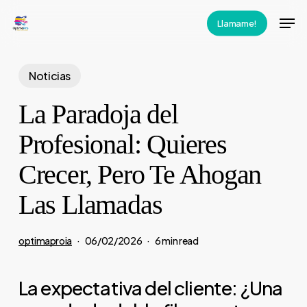
Skip
Men
Llamame!
to
main
content
Noticias
La Paradoja del
Profesional: Quieres
Crecer, Pero Te Ahogan
Las Llamadas
optimaproia
06/02/2026
6 min read
La expectativa del cliente: ¿Una