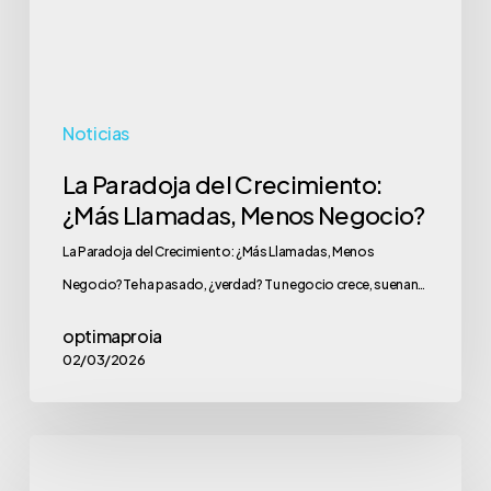
Menos
Negocio?
Noticias
La Paradoja del Crecimiento:
¿Más Llamadas, Menos Negocio?
La Paradoja del Crecimiento: ¿Más Llamadas, Menos
Negocio?Te ha pasado, ¿verdad? Tu negocio crece, suenan…
optimaproia
02/03/2026
El
coste