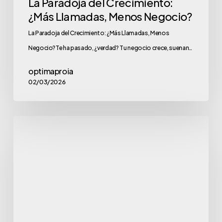
La Paradoja del Crecimiento:
¿Más Llamadas, Menos Negocio?
La Paradoja del Crecimiento: ¿Más Llamadas, Menos
Negocio?Te ha pasado, ¿verdad? Tu negocio crece, suenan…
optimaproia
02/03/2026
El
coste
oculto
de
las
llamadas
perdidas