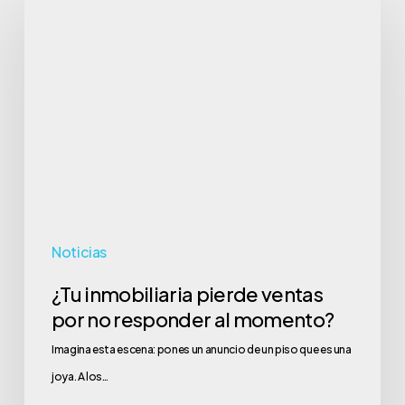
inmobiliaria
pierde
ventas
por
no
responder
al
momento?
Noticias
¿Tu inmobiliaria pierde ventas
por no responder al momento?
Imagina esta escena: pones un anuncio de un piso que es una
joya. A los…