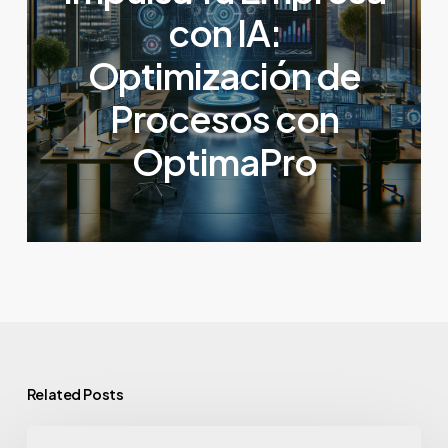
con IA:
Optimización de
Procesos con
OptimaPro
Related Posts
¿Tu