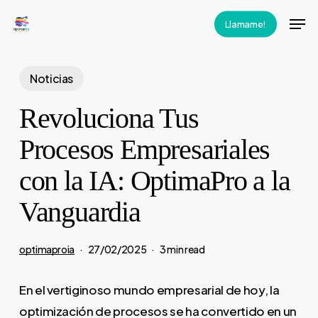
Skip
Men
Llamame!
to
main
content
Noticias
Revoluciona Tus
Procesos Empresariales
con la IA: OptimaPro a la
Vanguardia
optimaproia
27/02/2025
3 min read
En el vertiginoso mundo empresarial de hoy, la
optimización de procesos se ha convertido en un