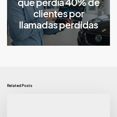
que perdía 40% de
clientes por
llamadas perdidas
Related Posts
¿Tu
inmobiliaria
pierde