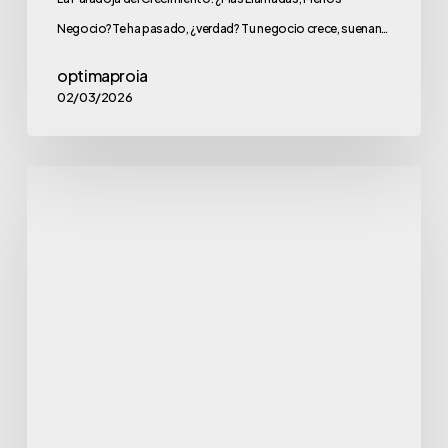
Negocio?Te ha pasado, ¿verdad? Tu negocio crece, suenan…
optimaproia
02/03/2026
El
coste
oculto
de
las
llamadas
perdidas
en
tu