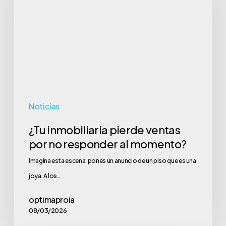
ventas
por
no
responder
al
momento?
Noticias
¿Tu inmobiliaria pierde ventas
por no responder al momento?
Imagina esta escena: pones un anuncio de un piso que es una
joya. A los…
optimaproia
08/03/2026