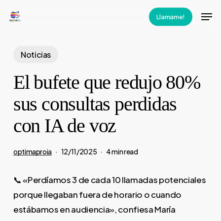
Skip
Men
Llamame!
to
main
content
Noticias
El bufete que redujo 80%
sus consultas perdidas
con IA de voz
optimaproia
12/11/2025
4 min read
📞 «Perdíamos 3 de cada 10 llamadas potenciales
porque llegaban fuera de horario o cuando
estábamos en audiencia», confiesa María