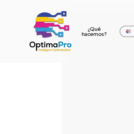
Skip
to
main
¿Qué
hacemos?
content