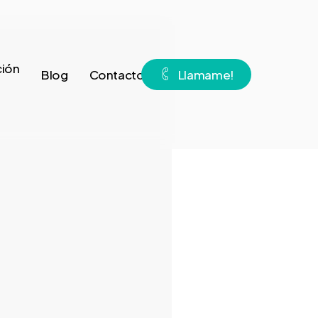
ión
Blog
Contacto
L
l
a
m
a
m
e
!