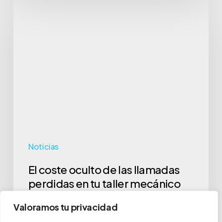
El
coste
oculto
de
las
llamadas
perdidas
en
tu
taller
Noticias
mecánico
El coste oculto de las llamadas
perdidas en tu taller mecánico
Imagina esta escena: el teléfono de tu taller no para de
Valoramos tu privacidad
sonar. Un cliente nuevo…