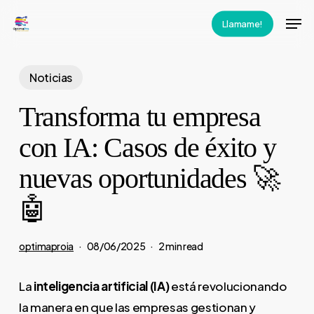
Skip
Men
Llamame!
to
main
content
Noticias
Transforma tu empresa
con IA: Casos de éxito y
nuevas oportunidades 🚀
🤖
optimaproia
08/06/2025
2 min read
La
inteligencia artificial (IA)
está revolucionando
la manera en que las empresas gestionan y