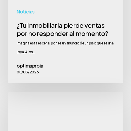
Noticias
¿Tu inmobiliaria pierde ventas
por no responder al momento?
Imagina esta escena: pones un anuncio de un piso que es una
joya. A los…
optimaproia
08/03/2026
La
Paradoja
del
Crecimiento: